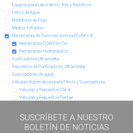
Equipos para Laboratorio, Kits y Reactivos
Filtros de Agua
Medidores de Flujo
Medios Filtrantes
Membranas de Ósmosis Inversa RO/NF/UF
Membranas DOW FilmTec
Membranas Hydranautics
Purificadores Ultravioleta
Repuestos de Purificadores Ultravioleta
Suavizadores de agua
Válvulas Automáticas para Filtros y Suavizadores
Válvulas y Repuestos Clack
Válvulas y Repuestos Pentair
SUSCRÍBETE A NUESTRO
BOLETÍN DE NOTICIAS