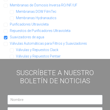
Membranas de Ósmosis Inversa RO/NF/UF
Membranas DOW FilmTec
Membranas Hydranautics
Purificadores Ultravioleta
Repuestos de Purificadores Ultravioleta
Suavizadores de agua
Válvulas Automáticas para Filtros y Suavizadores
Válvulas y Repuestos Clack
Válvulas y Repuestos Pentair
SUSCRÍBETE A NUESTRO
BOLETÍN DE NOTICIAS